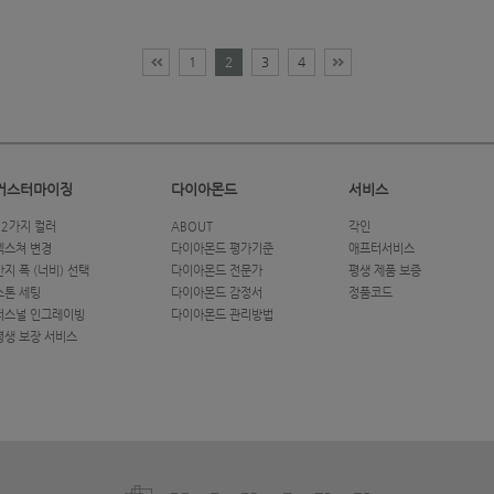
1
2
3
4
커스터마이징
다이아몬드
서비스
12가지 컬러
ABOUT
각인
텍스쳐 변경
다이아몬드 평가기준
애프터서비스
반지 폭 (너비) 선택
다이아몬드 전문가
평생 제품 보증
스톤 세팅
다이아몬드 감정서
정품코드
퍼스널 인그레이빙
다이아몬드 관리방법
평생 보장 서비스