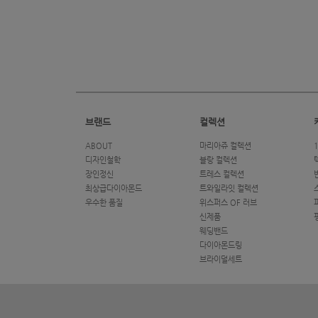
브랜드
컬렉션
ABOUT
마리아쥬 컬렉션
디자인철학
블랑 컬렉션
장인정신
트레스 컬렉션
최상급다이아몬드
트와일라잇 컬렉션
우수한 품질
위스퍼스 OF 러브
신제품
웨딩밴드
다이아몬드링
브라이덜세트