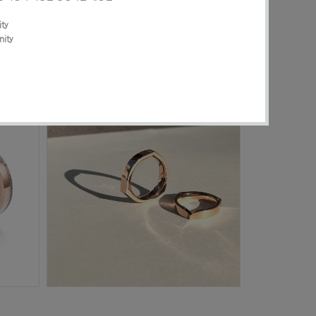
ty
nity