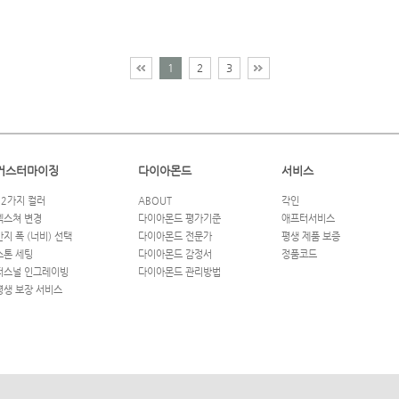
1
2
3
커스터마이징
다이아몬드
서비스
12가지 컬러
ABOUT
각인
텍스쳐 변경
다이아몬드 평가기준
애프터서비스
반지 폭 (너비) 선택
다이아몬드 전문가
평생 제품 보증
스톤 세팅
다이아몬드 감정서
정품코드
퍼스널 인그레이빙
다이아몬드 관리방법
평생 보장 서비스