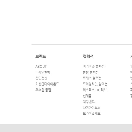
브랜드
컬렉션
ABOUT
마리아쥬 컬렉션
디자인철학
블랑 컬렉션
장인정신
트레스 컬렉션
최상급다이아몬드
트와일라잇 컬렉션
우수한 품질
위스퍼스 OF 러브
신제품
웨딩밴드
다이아몬드링
브라이덜세트