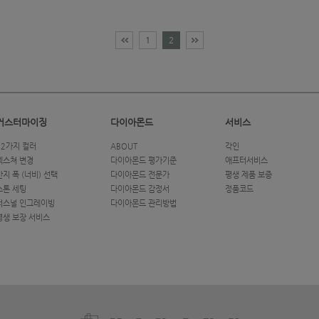
1
2
커스터마이징
다이아몬드
서비스
12가지 컬러
ABOUT
각인
텍스쳐 변경
다이아몬드 평가기준
애프터서비스
반지 폭 (너비) 선택
다이아몬드 전문가
평생 제품 보증
스톤 세팅
다이아몬드 감정서
정품코드
퍼스널 인그레이빙
다이아몬드 관리방법
평생 보장 서비스