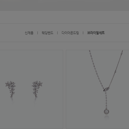
신제품
l
웨딩밴드
l
다이아몬드링
l
브라이덜세트