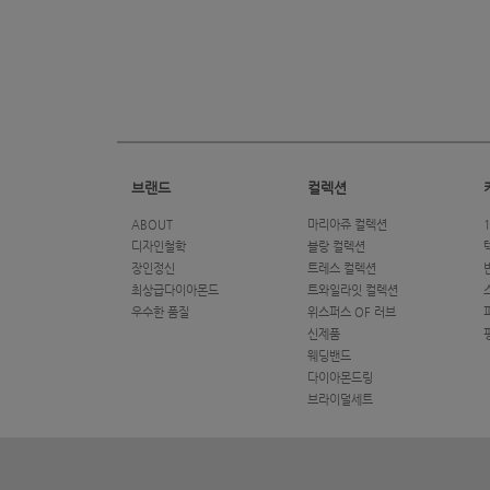
브랜드
컬렉션
ABOUT
마리아쥬 컬렉션
디자인철학
블랑 컬렉션
장인정신
트레스 컬렉션
최상급다이아몬드
트와일라잇 컬렉션
우수한 품질
위스퍼스 OF 러브
신제품
웨딩밴드
다이아몬드링
브라이덜세트